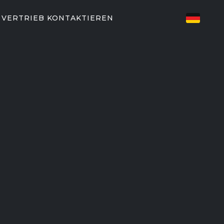
E
VERTRIEB KONTAKTIEREN
TZTE FITNESSLÖSUNGEN
EN
82/P62
P31
T-PARTNER
aining
EGYM