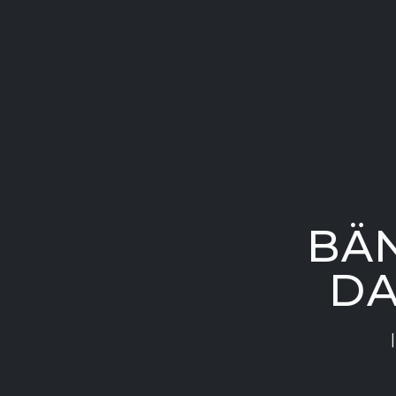
BÄ
DA