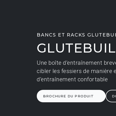
BANCS ET RACKS GLUTEBU
GLUTEBUI
Une boîte d’entraînement breve
Une boîte d’entraînement breve
cibler les fessiers de manière
cibler les fessiers de manière
d’entraînement confortable
d’entraînement confortable
BROCHURE DU PRODUIT
BROCHURE DU PRODUIT
D
D