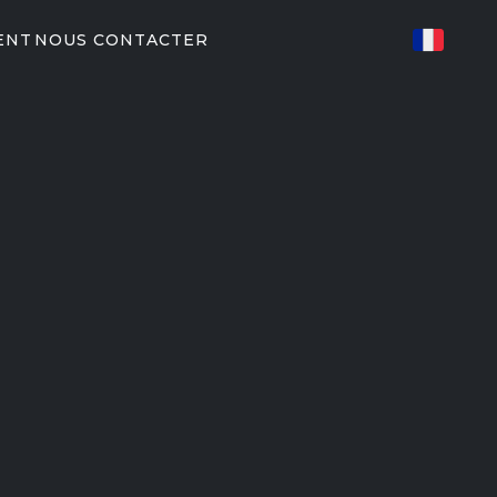
ENT
NOUS CONTACTER
S CONNECTÉ
ES
82/P62
P31
IRES DE
U
ents Peloton
EGYM