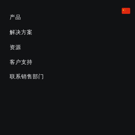
有氧健身设备
酒店业
营销和规划工具
产品
跑步机
企业
产品教育
解决方案
Slat Belt
800
700
600
500
公寓
产品文档
资源
椭圆训练机
教育
PRECOR必确常见问题解答
客户支持
楼梯机
乡村俱乐部
PRECOR必确博客
联系销售部门
AMT多功能体适一体机
商业俱乐部
关于PRECOR必确
健身车
STAGES CYCLING 骑行训练车
SC2
SC3