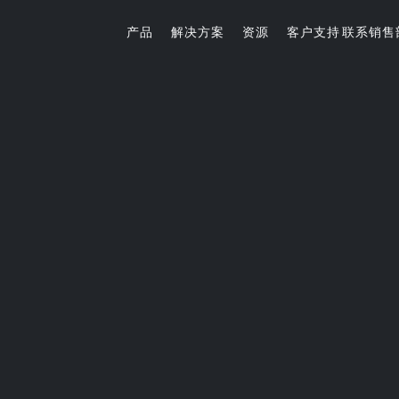
产品
解决方案
资源
客户支持
联系销售
健康养生系列
互联健身
核心力量和拉伸训练器
中控台
设备
StretchTrainer™拉伸训练器
P94/P84
P
备
AB-X核心训练器械
挂片系列
练设备
酒店解决方案
营销和规划工具
为顾客提供专业健身解决方案。
无论是向您的网站添加徽标，还是重新打造健身机构的
练设备
环境，我们都能提供您所需的工具。
备
练器