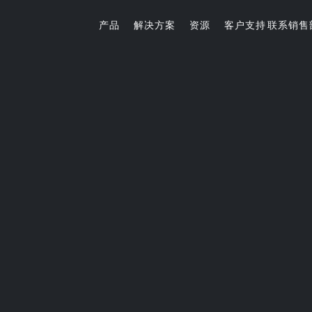
产品
解决方案
资源
客户支持
联系销售
健康养生系列
互联健身
核心力量和拉伸训练器
中控台
设备
StretchTrainer™拉伸训练器
P94/P84
P
备
AB-X核心训练器械
挂片系列
练设备
酒店解决方案
营销和规划工具
为顾客提供专业健身解决方案。
无论是向您的网站添加徽标，还是重新打造健身机构的
练设备
环境，我们都能提供您所需的工具。
备
练器