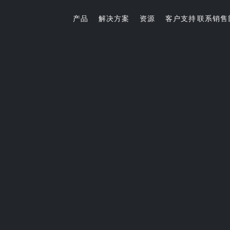
产品
解决方案
资源
客户支持
联系销售
健康养生系列
互联健身
核心力量和拉伸训练器
中控台
设备
StretchTrainer™拉伸训练器
P94/P84
P
备
AB-X核心训练器械
挂片系列
练设备
酒店解决方案
营销和规划工具
为顾客提供专业健身解决方案。
无论是向您的网站添加徽标，还是重新打造健身机构的
练设备
环境，我们都能提供您所需的工具。
备
练器